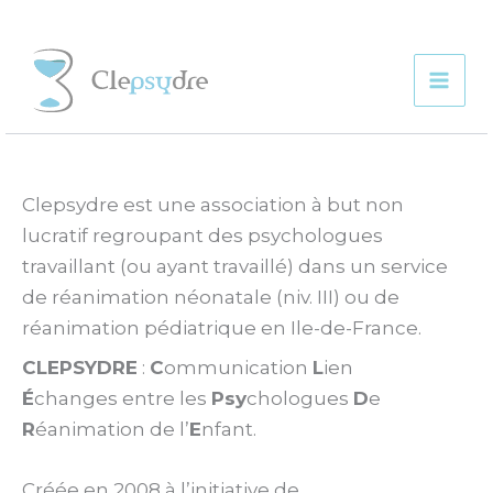
Aller
au
contenu
Mai
Men
Clepsydre est une association à but non
lucratif regroupant des psychologues
travaillant (ou ayant travaillé) dans un service
de réanimation néonatale (niv. III) ou de
réanimation pédiatrique en Ile-de-France.
CLEPSYDRE
:
C
ommunication
L
ien
É
changes entre les
Psy
chologues
D
e
R
éanimation de l’
E
nfant.
Créée en 2008 à l’initiative de