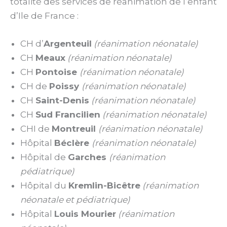
totalité des services de réanimation de l’enfant
d’Ile de France :
CH d’
Argenteuil
(réanimation néonatale)
CH
Meaux
(réanimation néonatale)
CH
Pontoise
(réanimation néonatale)
CH de
Poissy
(réanimation néonatale)
CH
Saint-Denis
(réanimation néonatale)
CH
Sud Francilien
(réanimation néonatale)
CHI de
Montreuil
(réanimation néonatale)
Hôpital
Béclère
(réanimation néonatale)
Hôpital de
Garches
(réanimation
pédiatrique)
Hôpital du
Kremlin-Bicêtre
(réanimation
néonatale et pédiatrique)
Hôpital
Louis Mourier
(réanimation