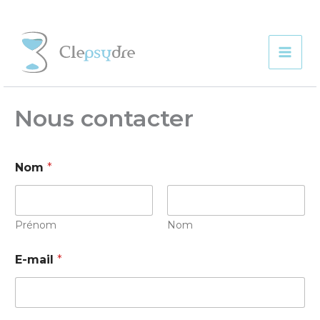
Aller
au
contenu
Mai
Men
Nous contacter
N
Nom
*
o
m
E
-
m
Prénom
Nom
a
i
E-mail
*
l
N
o
m